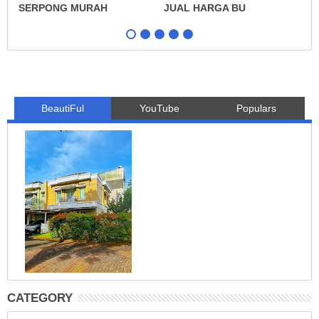
H
SERPONG MURAH
JUAL HARGA BU
C
BeautiFul
YouTube
Populars
CATEGORY