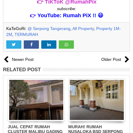
👉 TiKToK @RumahPix
subscribe:
YouTube: Rumah PiX !! 😃
👉
KaTeGoRi:
@ Serpong Tangerang
,
All Property
,
Property 1M-
2M
,
TERMURAH
Newer Post
Older Post
RELATED POST
JUAL CEPAT RUMAH
MURAH! RUMAH
J
CLUSTER MALIBU GADING
NUSALOKA BSD SERPONG
I