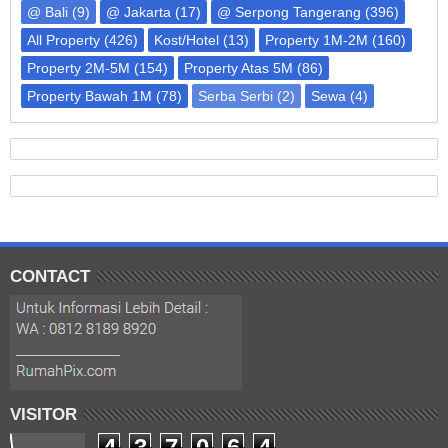
@ Bali
(9)
@ Jakarta
(17)
@ Serpong Tangerang
(396)
All Property
(426)
Kost/Hotel
(13)
Property 1M-2M
(160)
Property 2M-5M
(154)
Property Atas 5M
(86)
Property Bawah 1M
(78)
Serba Serbi
(2)
Sewa
(4)
CONTACT
VISITOR
4
3
7
0
6
4