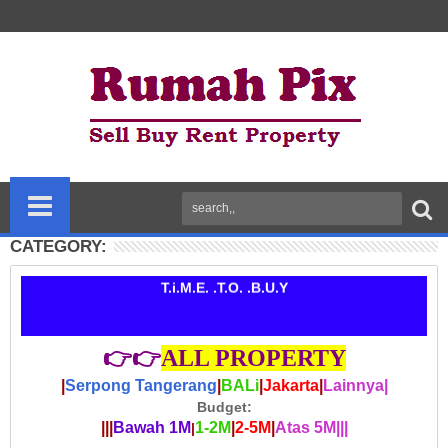
CATEGORY:
N.O.W. .@. .2.0.2.4
T.i.M.E. .T.O. .B.U.Y
👉
👉
ALL PROPERTY
|
Serpong Tangerang
|
BALi
|
Jakarta
|
Lainnya
|
Budget:
|||
Bawah 1M
1-2M
|
2-5M
|
Atas 5M
|||
|