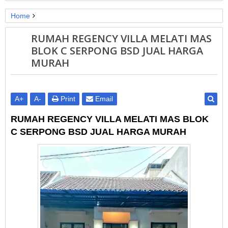
Home
@ Serpong Tangerang
All Property
Property 1M-2M
RUMAH REGENCY VILLA MELATI MAS
TERMURAH
BLOK C SERPONG BSD JUAL HARGA
RUMAH REGENCY VILLA MELATI MAS BLOK C SERPONG
MURAH
BSD JUAL HARGA MURAH
A
+
A
-
Print
Email
RUMAH REGENCY VILLA MELATI MAS BLOK
C SERPONG BSD JUAL HARGA MURAH