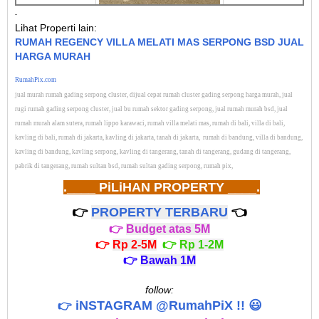
-
Lihat Properti lain:
RUMAH REGENCY VILLA MELATI MAS SERPONG BSD JUAL
HARGA MURAH
RumahPix.com
jual murah rumah
gading serpong
cluster, dijual cepat rumah cluster gading serpong harga murah, jual
rugi rumah gading serpong cluster, jual bu rumah sektor gading serpong, jual rumah murah bsd, jual
rumah murah alam sutera, rumah lippo karawaci, rumah villa melati mas, rumah di bali, villa di bali,
kavling di bali, rumah di jakarta, kavling di jakarta, tanah di jakarta, rumah di bandung, villa di bandung,
kavling di bandung, kavling serpong, kavling di tangerang, tanah di tangerang, gudang di tangerang,
pabrik di tangerang, rumah sultan bsd, rumah sultan gading serpong, rumah pix,
C10 15 nel
.____ PiLiHAN PROPERTY ____.
👉
PROPERTY TERBARU
👈
👉
Budget atas 5M
👉
Rp 2-5M
👉
Rp 1-2M
👉
Bawah 1M
follow:
iNSTAGRAM @RumahPiX !! 😃
👉